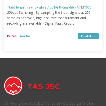
Thiết bị giám sát và ghi sự cố hệ thống điện ATM7000
256spc Sampling : By sampling the input signals at 256
samples per cycle, high accurate measurement and
recording are available. •Digital Fault Record
→
Prices:
Liên hệ
Read More
Văn Phòng Giao Dịch: D5A-15, Lô D5, Khu đấu giá 18.6 ha,